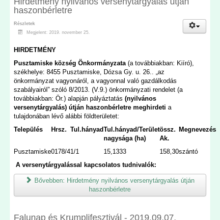
Hirdetmény nyilvános versenytárgyalás útján
haszonbérletre
Részletek
Megjelent: 2019. november 25.
HIRDETMÉNY
Pusztamiske község Önkormányzata
(a továbbiakban: Kiíró),
székhelye: 8455 Pusztamiske, Dózsa Gy. u. 26.. „az
önkormányzat vagyonáról, a vagyonnal való gazdálkodás
szabályairól” szóló 8/2013. (V.9.) önkormányzati rendelet (a
továbbiakban: Ör.) alapján pályáztatás
(nyilvános
versenytárgyalás) útján haszonbérletre meghirdeti
a
tulajdonában lévő alábbi földterületet:
Település
Hrsz.
Tul.hányad
Tul.hányad/Terület
össz.
Megnevezés
nagysága (ha)
Ak.
Pusztamiske
0178/4
1/1
15,1333
158,30
szántó
A versenytárgyalással kapcsolatos tudnivalók:
Bővebben: Hirdetmény nyilvános versenytárgyalás útján
haszonbérletre
Falunap és Krumplifesztivál - 2019.09.07.