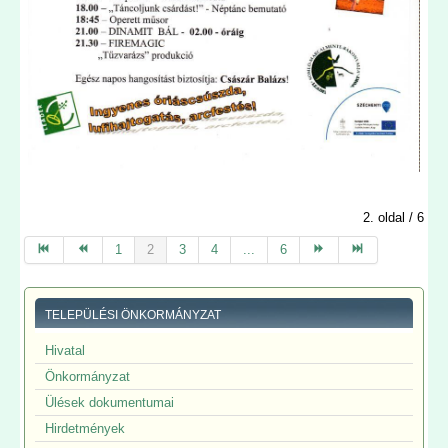
2. oldal / 6
1
2
3
4
...
6
TELEPÜLÉSI ÖNKORMÁNYZAT
Hivatal
Önkormányzat
Ülések dokumentumai
Hirdetmények