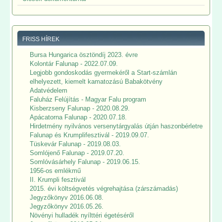
FRISS HÍREK
Bursa Hungarica ösztöndíj 2023. évre
Kolontár Falunap - 2022.07.09.
Legjobb gondoskodás gyermekéről a Start-számlán
elhelyezett, kiemelt kamatozású Babakötvény
Adatvédelem
Faluház Felújítás - Magyar Falu program
Kisberzseny Falunap - 2020.08.29.
Apácatorna Falunap - 2020.07.18.
Hirdetmény nyilvános versenytárgyalás útján haszonbérletre
Falunap és Krumplifesztivál - 2019.09.07.
Tüskevár Falunap - 2019.08.03.
Somlójenő Falunap - 2019.07.20.
Somlóvásárhely Falunap - 2019.06.15.
1956-os emlékmű
II. Krumpli fesztivál
2015. évi költségvetés végrehajtása (zárszámadás)
Jegyzőkönyv 2016.06.08.
Jegyzőkönyv 2016.05.26.
Növényi hulladék nyílttéri égetéséről