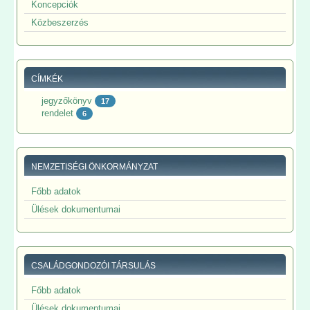
Koncepciók
Közbeszerzés
CÍMKÉK
jegyzőkönyv
17
rendelet
6
NEMZETISÉGI ÖNKORMÁNYZAT
Főbb adatok
Ülések dokumentumai
CSALÁDGONDOZÓI TÁRSULÁS
Főbb adatok
Ülések dokumentumai