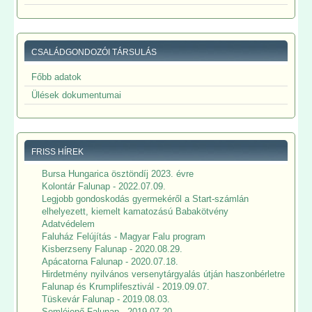
CSALÁDGONDOZÓI TÁRSULÁS
Főbb adatok
Ülések dokumentumai
FRISS HÍREK
Bursa Hungarica ösztöndíj 2023. évre
Kolontár Falunap - 2022.07.09.
Legjobb gondoskodás gyermekéről a Start-számlán
elhelyezett, kiemelt kamatozású Babakötvény
Adatvédelem
Faluház Felújítás - Magyar Falu program
Kisberzseny Falunap - 2020.08.29.
Apácatorna Falunap - 2020.07.18.
Hirdetmény nyilvános versenytárgyalás útján haszonbérletre
Falunap és Krumplifesztivál - 2019.09.07.
Tüskevár Falunap - 2019.08.03.
Somlójenő Falunap - 2019.07.20.