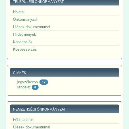
TELEPÜLÉSI ÖNKORMÁNYZAT
Hivatal
Önkormányzat
Ülések dokumentumai
Hirdetmények
Koncepciók
Közbeszerzés
CÍMKÉK
jegyzőkönyv
17
rendelet
6
NEMZETISÉGI ÖNKORMÁNYZAT
Főbb adatok
Ülések dokumentumai