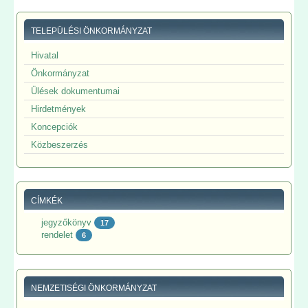
TELEPÜLÉSI ÖNKORMÁNYZAT
Hivatal
Önkormányzat
Ülések dokumentumai
Hirdetmények
Koncepciók
Közbeszerzés
CÍMKÉK
jegyzőkönyv
17
rendelet
6
NEMZETISÉGI ÖNKORMÁNYZAT