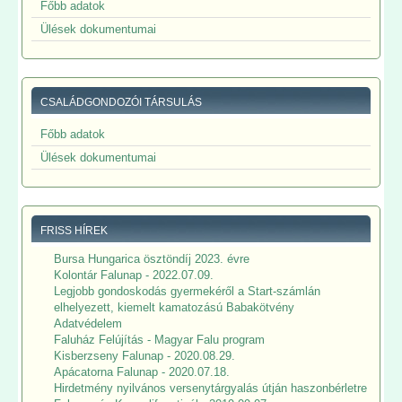
Főbb adatok
Ülések dokumentumai
CSALÁDGONDOZÓI TÁRSULÁS
Főbb adatok
Ülések dokumentumai
FRISS HÍREK
Bursa Hungarica ösztöndíj 2023. évre
Kolontár Falunap - 2022.07.09.
Legjobb gondoskodás gyermekéről a Start-számlán
elhelyezett, kiemelt kamatozású Babakötvény
Adatvédelem
Faluház Felújítás - Magyar Falu program
Kisberzseny Falunap - 2020.08.29.
Apácatorna Falunap - 2020.07.18.
Hirdetmény nyilvános versenytárgyalás útján haszonbérletre